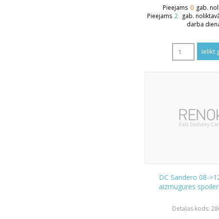
Pieejams
0
gab. nol
Pieejams
2
gab. noliktav
darba dien
DC Sandero 08->1
aizmugures spoiler
Detaļas kods: 2