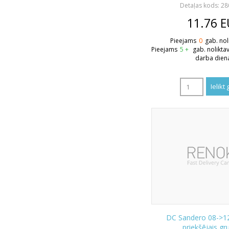
Detaļas kods: 2
11.76
E
Pieejams
0
gab. nol
Pieejams
5 +
gab. nolikta
darba dien
DC Sandero 08->1
priekšējais gr