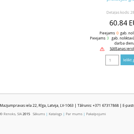
Detaļas kods: 2
60.84
E
Pieejams
0
gab. nol
Pieejams
3
gab. noliktav
darba dien
Sūtīšanas ier
Mazjumpravas iela 22, Rīga, Latvija, LV-1063 | Tālrunis: +371 67317868 | E-pas
© Renoks, SIA
2015
Sākums
|
Katalogs
|
Par mums
|
Pakalpojumi