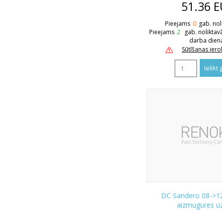
51.36
E
Pieejams
0
gab. nol
Pieejams
2
gab. noliktav
darba dien
Sūtīšanas ier
DC Sandero 08->1
aizmugures uz