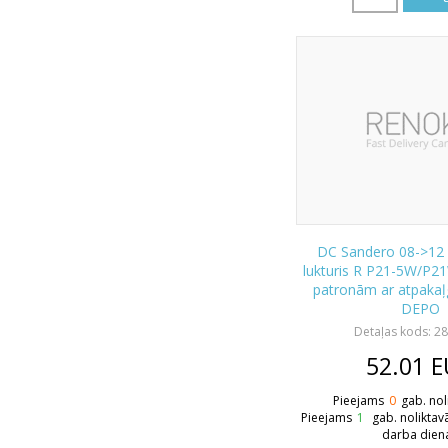
DC Sandero 08->12
lukturis R P21-5W/P
patronām ar atpakaļg
DEPO
Detaļas kods: 2
52.01
E
Pieejams
0
gab. nol
Pieejams
1
gab. noliktav
darba dien