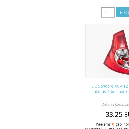
DC Sandero 08->12
lukturis R bez pa
Detaļas kods: 2
33.25
E
Pieejams
0
gab. nol