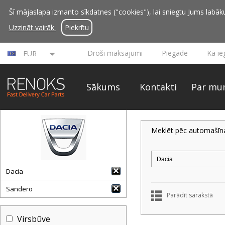
Šī mājaslapa izmanto sīkdatnes ("cookies"), lai sniegtu Jums labāku 
Uzzināt vairāk
Piekrītu
Droši maksājumi
Piegāde
Kā ie
EUR
Sākums
Kontakti
Par mu
Meklēt pēc automašīn
Dacia
Sandero
Parādīt sarakstā
Virsbūve