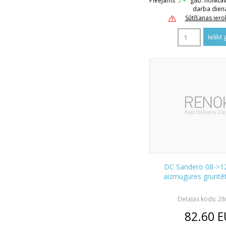
Pieejams
5 +
gab. nolikta
darba dien
Sūtīšanas ier
DC Sandero 08->1
aizmugures gruntē
Detaļas kods: 2
82.60
E