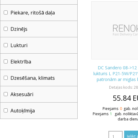
Piekare, ritošā daļa
Dzinējs
Lukturi
Elektrība
DC Sandero 08->12
lukturis L P21-5W/P
Dzesēšana, klimats
patronām ar miglas 
Detaļas kods: 2
Aksesuāri
55.84
E
Pieejams
0
gab. nol
Autoķīmija
Pieejams
1
gab. noliktav
darba dien